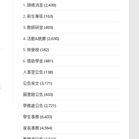
1. 頭條消息
(2,439)
2. 新生專區
(163)
3. 教師研習
(493)
4. 活動&競賽
(2,630)
5. 榮譽榜
(182)
6. 獎助學金
(481)
人事室公告
(138)
公告來文
(3,171)
談
圖書館公告
(433)
學務處公告
(2,721)
學生事務
(6,433)
家長事務
(4,564)
教務處公告
(3,532)