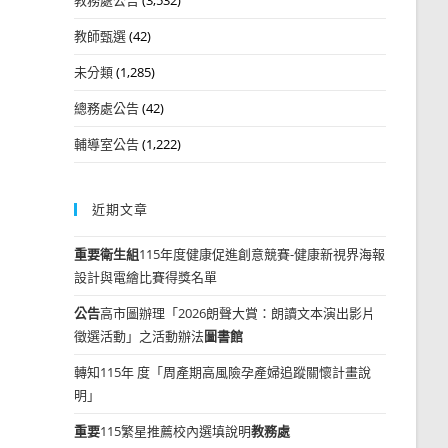
教師甄選
(42)
未分類
(1,285)
總務處公告
(42)
輔導室公告
(1,222)
近期文章
重要
衛生組
115年度健康促進創意競賽-健康新視界海報
設計與電繪比賽得獎名單
公告
高市圖辦理「2026朗聲大賞：朗讀文本演出影片
徵選活動」之活動辦法
圖書館
轉知115年 度「周產期高風險孕產婦追蹤關懷計畫說
明」
重要
115繁星推薦校內選填說明
教務處