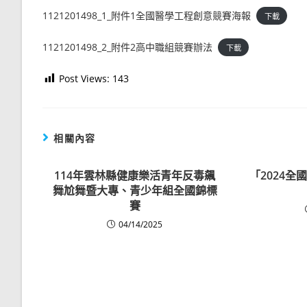
1121201498_1_附件1全國醫學工程創意競賽海報
下載
1121201498_2_附件2高中職組競賽辦法
下載
Post Views:
143
相關內容
114年雲林縣健康樂活青年反毒飆
「2024
舞尬舞暨大專、青少年組全國錦標
賽
04/14/2025