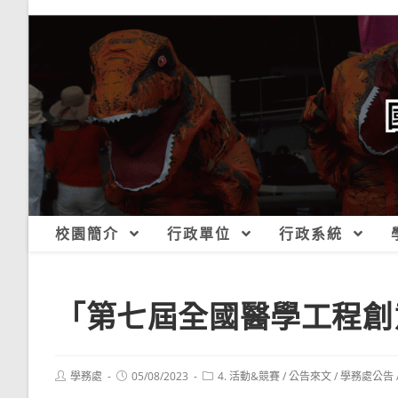
跳
轉
至
主
要
內
容
校園簡介
行政單位
行政系統
「第七屆全國醫學工程創
Post
Post
Post
學務處
05/08/2023
4. 活動&競賽
/
公告來文
/
學務處公告
author:
published:
category: