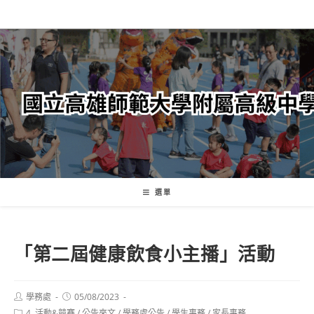
跳
轉
至
主
要
內
容
選單
「第二屆健康飲食小主播」活動
Post
Post
學務處
05/08/2023
author:
published:
Post
4. 活動&競賽
/
公告來文
/
學務處公告
/
學生事務
/
家長事務