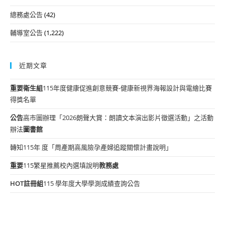
總務處公告
(42)
輔導室公告
(1,222)
近期文章
重要
衛生組
115年度健康促進創意競賽-健康新視界海報設計與電繪比賽
得獎名單
公告
高市圖辦理「2026朗聲大賞：朗讀文本演出影片徵選活動」之活動
辦法
圖書館
轉知115年 度「周產期高風險孕產婦追蹤關懷計畫說明」
重要
115繁星推薦校內選填說明
教務處
HOT
註冊組
115 學年度大學學測成績查詢公告