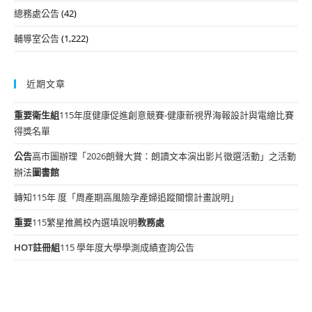
總務處公告
(42)
輔導室公告
(1,222)
近期文章
重要
衛生組
115年度健康促進創意競賽-健康新視界海報設計與電繪比賽
得獎名單
公告
高市圖辦理「2026朗聲大賞：朗讀文本演出影片徵選活動」之活動
辦法
圖書館
轉知115年 度「周產期高風險孕產婦追蹤關懷計畫說明」
重要
115繁星推薦校內選填說明
教務處
HOT
註冊組
115 學年度大學學測成績查詢公告