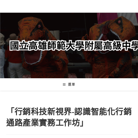
跳
轉
至
主
要
內
容
選單
「行銷科技新視界-認識智能化行銷
通路產業實務工作坊」