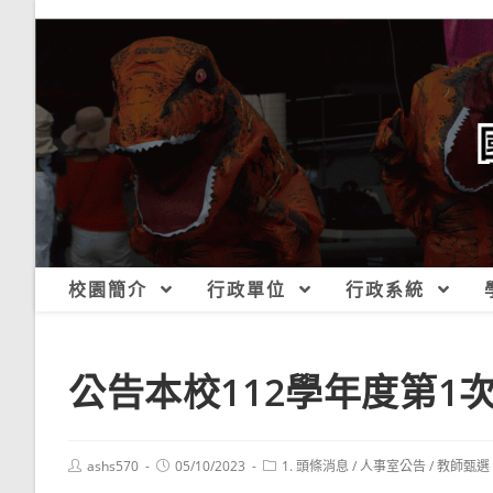
跳
轉
至
主
要
內
容
校園簡介
行政單位
行政系統
公告本校112學年度第1
Post
Post
Post
ashs570
05/10/2023
1. 頭條消息
/
人事室公告
/
教師甄選
author:
published:
category: