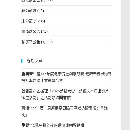
教師甄選
(42)
未分類
(1,285)
總務處公告
(42)
輔導室公告
(1,222)
近期文章
重要
衛生組
115年度健康促進創意競賽-健康新視界海報
設計與電繪比賽得獎名單
公告
高市圖辦理「2026朗聲大賞：朗讀文本演出影片
徵選活動」之活動辦法
圖書館
轉知115年 度「周產期高風險孕產婦追蹤關懷計畫說
明」
重要
115繁星推薦校內選填說明
教務處