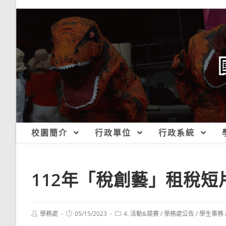
跳
轉
至
主
要
內
容
校園簡介
行政單位
行政系統
112年「稅創藝」租稅短
Post
Post
Post
學務處
05/15/2023
4. 活動&競賽
/
學務處公告
/
學生事務
author:
published:
category: