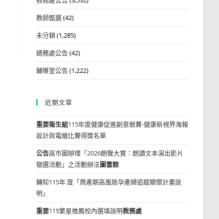
教師甄選
(42)
未分類
(1,285)
總務處公告
(42)
輔導室公告
(1,222)
近期文章
重要
衛生組
115年度健康促進創意競賽-健康新視界海報
設計與電繪比賽得獎名單
公告
高市圖辦理「2026朗聲大賞：朗讀文本演出影片
徵選活動」之活動辦法
圖書館
轉知115年 度「周產期高風險孕產婦追蹤關懷計畫說
明」
重要
115繁星推薦校內選填說明
教務處