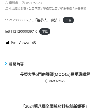
Post
Post
學務處
05/17/2023
author:
published:
Post
4. 活動&競賽
/
公告來文
/
學務處公告
/
學生事務
/
家長事務
category:
112120000397_1_「拾夢人」邀請卡
下載
lett112120000397_0
下載
Post Views:
145
相關內容
長榮大學5門磨課師(MOOCs)夏季班課程
06/11/2025
「2024第八屆全國慈悲科技創新競賽」