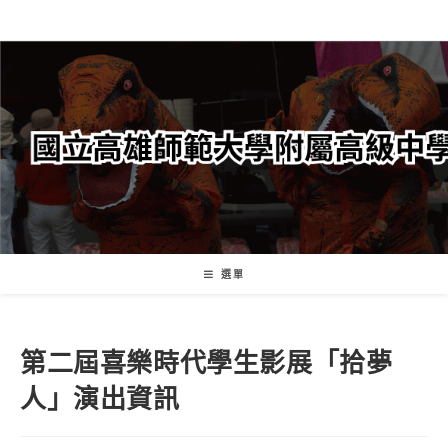
跳
轉
至
主
要
內
容
選單
第二屆喜樂時代學生影展「拾夢
人」演出資訊