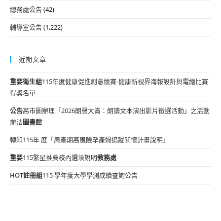
總務處公告
(42)
輔導室公告
(1,222)
近期文章
重要
衛生組
115年度健康促進創意競賽-健康新視界海報設計與電繪比賽
得獎名單
公告
高市圖辦理「2026朗聲大賞：朗讀文本演出影片徵選活動」之活動
辦法
圖書館
轉知115年 度「周產期高風險孕產婦追蹤關懷計畫說明」
重要
115繁星推薦校內選填說明
教務處
HOT
註冊組
115 學年度大學學測成績查詢公告