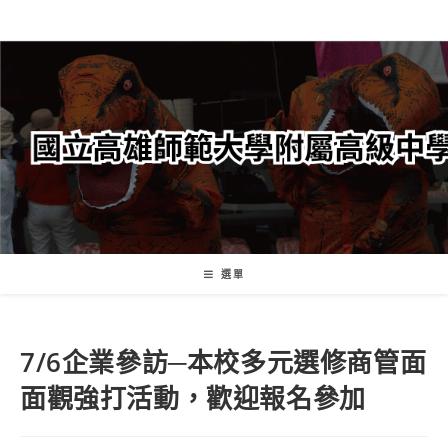
跳
轉
至
主
要
內
容
選單
7/6企業參訪─本校多元選修商管面
面觀強打活動，歡迎報名參加