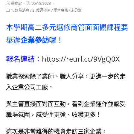
Post
Post
學務處
05/18/2023
author:
published:
Post
1. 頭條消息
/
3. 教師研習
/
學生事務
/
未分類
category:
本學期高二多元選修商管面面觀課程要
舉辦
企業參訪
囉！
報名連結：
https://reurl.cc/9VgQ0X
職業探索除了業師、職人分享，更進一步的走
入企業公司工廠，
與主管直接面對面互動，看到企業運作並感受
職場氛圍，感受性更強、收穫更多！
這次是非常難得的機會走訪三家企業，