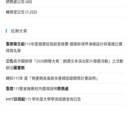
總務處公告
(42)
輔導室公告
(1,222)
近期文章
重要
衛生組
115年度健康促進創意競賽-健康新視界海報設計與電繪比賽
得獎名單
公告
高市圖辦理「2026朗聲大賞：朗讀文本演出影片徵選活動」之活動
辦法
圖書館
轉知115年 度「周產期高風險孕產婦追蹤關懷計畫說明」
重要
115繁星推薦校內選填說明
教務處
HOT
註冊組
115 學年度大學學測成績查詢公告