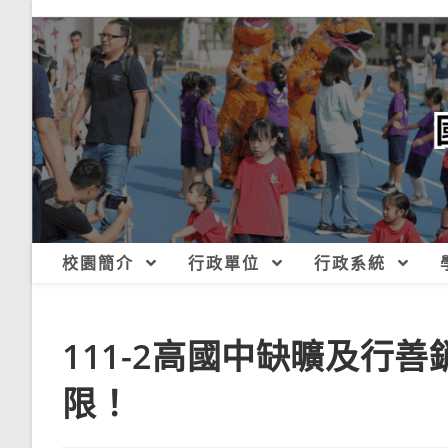
跳
轉
至
主
要
內
容
校園簡介
行政單位
行政系統
111-2高國中缺曠及行
限！