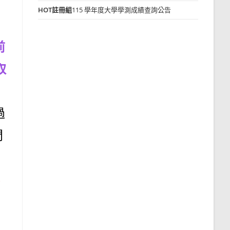
HOT
註冊組
115 學年度大學學測成績查詢公告
前
取
過
門