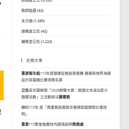
，
教師甄選
(42)
未分類
(1,285)
總務處公告
(42)
輔導室公告
(1,222)
近期文章
重要
衛生組
115年度健康促進創意競賽-健康新視界海報
設計與電繪比賽得獎名單
公告
高市圖辦理「2026朗聲大賞：朗讀文本演出影片
徵選活動」之活動辦法
圖書館
轉知115年 度「周產期高風險孕產婦追蹤關懷計畫說
認
明」
重要
115繁星推薦校內選填說明
教務處