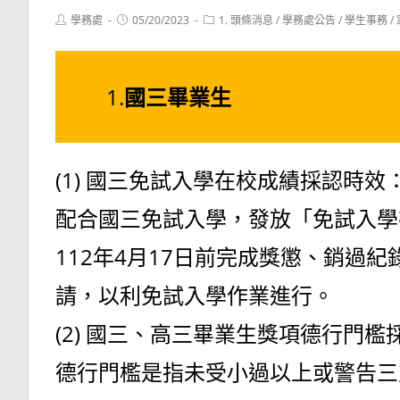
Post
Post
Post
學務處
05/20/2023
1. 頭條消息
/
學務處公告
/
學生事務
/
author:
published:
category:
1.
國三畢業生
(1) 國三免試入學在校成績採認時效
配合國三免試入學，發放「免試入學
112年4月17日前完成獎懲、銷過
請，以利免試入學作業進行。
(2) 國三、高三畢業生獎項德行門檻
德行門檻是指未受小過以上或警告三