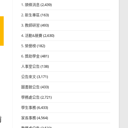
1. 頭條消息
(2,439)
2. 新生專區
(163)
3. 教師研習
(493)
4. 活動&競賽
(2,630)
5. 榮譽榜
(182)
6. 獎助學金
(481)
人事室公告
(138)
公告來文
(3,171)
圖書館公告
(433)
學務處公告
(2,721)
學生事務
(6,433)
前
家長事務
(4,564)
教務處公告
(3,532)