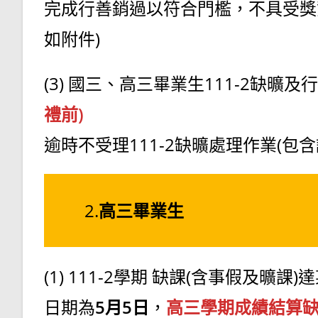
完成行善銷過以符合門檻，不具受獎
如附件)
(3) 國三、高三畢業生111-2缺曠
禮前)
逾時不受理111-2缺曠處理作業(包
2.
高三畢業生
(1) 111-2學期 缺課(含事假及
日期為
5月5日
，
高三學期成績結算缺