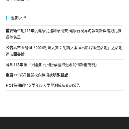
近期文章
重要
衛生組
115年度健康促進創意競賽-健康新視界海報設計與電繪比賽
得獎名單
公告
高市圖辦理「2026朗聲大賞：朗讀文本演出影片徵選活動」之活動
辦法
圖書館
轉知115年 度「周產期高風險孕產婦追蹤關懷計畫說明」
重要
115繁星推薦校內選填說明
教務處
HOT
註冊組
115 學年度大學學測成績查詢公告