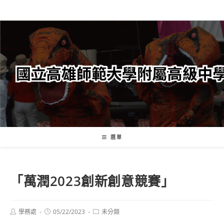
跳
轉
至
主
要
內
容
選單
「萬潤2023創新創意競賽」
Post
Post
Post
學務處
05/22/2023
未分類
author:
published:
category: