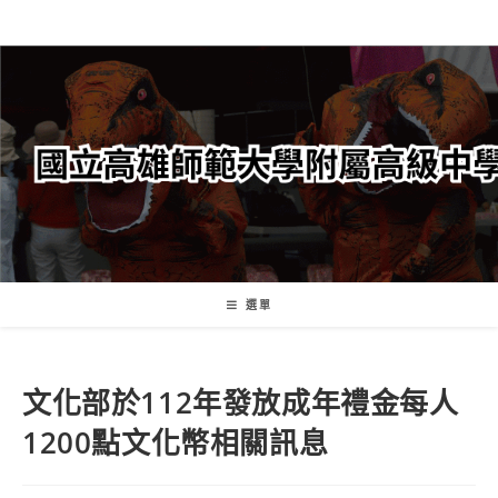
跳
轉
至
主
要
內
容
選單
文化部於112年發放成年禮金每人
1200點文化幣相關訊息