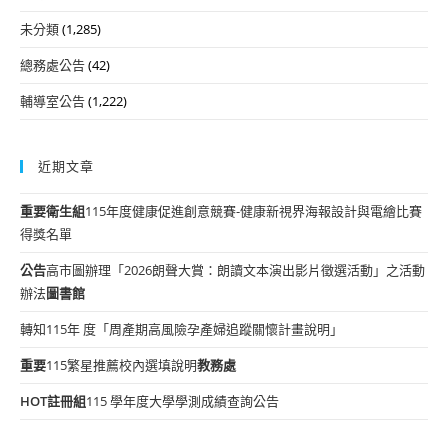
未分類
(1,285)
總務處公告
(42)
輔導室公告
(1,222)
近期文章
重要
衛生組
115年度健康促進創意競賽-健康新視界海報設計與電繪比賽
得獎名單
公告
高市圖辦理「2026朗聲大賞：朗讀文本演出影片徵選活動」之活動
辦法
圖書館
轉知115年 度「周產期高風險孕產婦追蹤關懷計畫說明」
重要
115繁星推薦校內選填說明
教務處
HOT
註冊組
115 學年度大學學測成績查詢公告