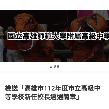
跳
轉
至
主
要
內
容
選單
檢送「高雄市112年度市立高級中
等學校新任校長遴選簡章」