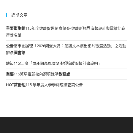
近期文章
重要
衛生組
115年度健康促進創意競賽-健康新視界海報設計與電繪比賽
得獎名單
公告
高市圖辦理「2026朗聲大賞：朗讀文本演出影片徵選活動」之活動
辦法
圖書館
轉知115年 度「周產期高風險孕產婦追蹤關懷計畫說明」
重要
115繁星推薦校內選填說明
教務處
HOT
註冊組
115 學年度大學學測成績查詢公告