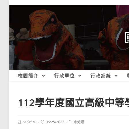
跳
轉
至
主
要
內
容
校園簡介
行政單位
行政系統
112學年度國立高級中
Post
Post
Post
ashs570
05/25/2023
未分類
author:
published:
category: