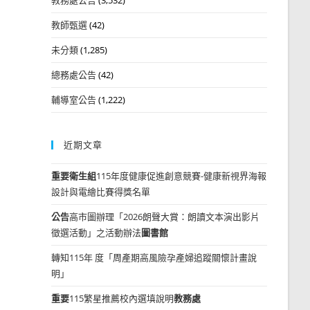
教師甄選
(42)
未分類
(1,285)
總務處公告
(42)
輔導室公告
(1,222)
近期文章
重要
衛生組
115年度健康促進創意競賽-健康新視界海報
設計與電繪比賽得獎名單
公告
高市圖辦理「2026朗聲大賞：朗讀文本演出影片
徵選活動」之活動辦法
圖書館
轉知115年 度「周產期高風險孕產婦追蹤關懷計畫說
明」
重要
115繁星推薦校內選填說明
教務處