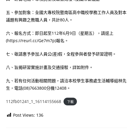
五、參加對象：全國大專校院暨南區高中職校學務工作人員及對本
議題有興趣之教職人員，共計80人。
六、報名方式：即日起至112年6月9日（星期五），請逕上
(https://reurl.cc/Ge7m7p)報名。
七、敬請惠予參加人員公(差)假，全程參與者發予研習證明。
八、旨揭研習實施計畫及交通接駁，詳如附件。
九、若有任何活動相關問題，請洽本校學生事務處生活輔導組林先
生，電話(08)7663800分機12408。
112fb01241_1_16114155668
下載
Post Views:
136