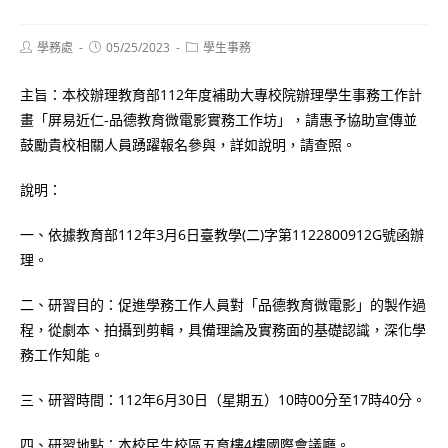
Post
Post
Post
學務處
05/25/2023
學生事務
author:
published:
category:
主旨：本校辦理教育部112年度補助大專校院辦理學生事務工作計
畫「屏易近仁-品德教育微電影實務工作坊」，請惠予協助宣傳並
鼓勵貴校相關人員踴躍報名參與，詳如說明，請查照。
說明：
一、依據教育部112年3月6日臺教學(二)字第1122800912G號函辦
理。
二、研習目的：促進學務工作人員對「品德教育微電影」的製作過
程，從劇本、拍攝到剪輯，具備理論及實務面的基礎認識，深化學
務工作知能。
三、研習時間：112年6月30日（星期五）10時00分至17時40分。
四、研習地點：本校民生校區五育樓4樓國際會議廳。