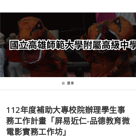
跳
轉
至
主
要
內
容
選單
112年度補助大專校院辦理學生事
務工作計畫「屏易近仁-品德教育微
電影實務工作坊」