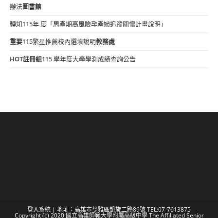
辦法
圖書館
轉知115年 度「周產期高風險孕產婦追蹤關懷計畫說明」
重要
115繁星推薦校內選填說明
教務處
HOT
註冊組
115 學年度大學學測成績查詢公告
登入系統
| 地址：高雄市苓雅區凱旋二路89號 TEL:07-7613875
Copyright (c) 2020 國立高雄師範大學附屬高級中學 The Affiliated Senior