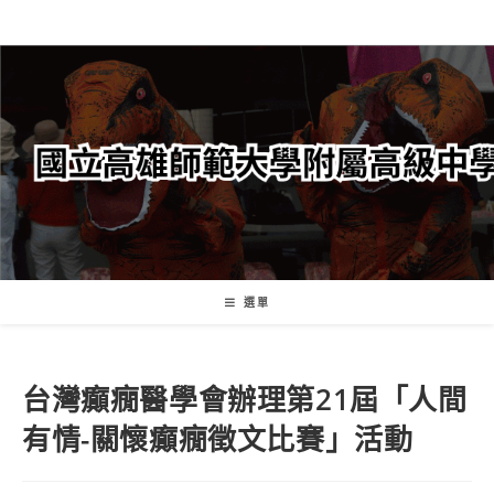
跳
轉
至
主
要
內
容
選單
台灣癲癇醫學會辦理第21屆「人間
有情-關懷癲癇徵文比賽」活動