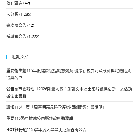
教師甄選
(42)
未分類
(1,285)
總務處公告
(42)
輔導室公告
(1,222)
近期文章
重要
衛生組
115年度健康促進創意競賽-健康新視界海報設計與電繪比賽
得獎名單
公告
高市圖辦理「2026朗聲大賞：朗讀文本演出影片徵選活動」之活動
辦法
圖書館
轉知115年 度「周產期高風險孕產婦追蹤關懷計畫說明」
重要
115繁星推薦校內選填說明
教務處
HOT
註冊組
115 學年度大學學測成績查詢公告