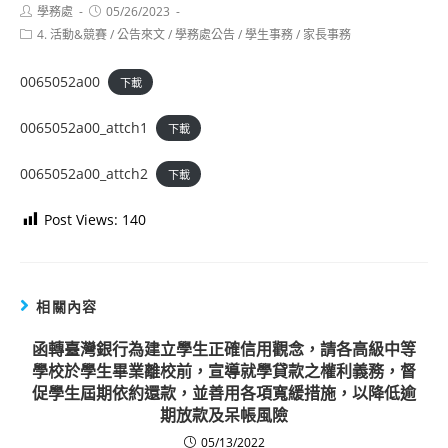
Post
Post
學務處
05/26/2023
author:
published:
Post
4. 活動&競賽
/
公告來文
/
學務處公告
/
學生事務
/
家長事務
category:
0065052a00
下載
0065052a00_attch1
下載
0065052a00_attch2
下載
Post Views:
140
相關內容
函轉臺灣銀行為建立學生正確信用觀念，請各高級中等
學校於學生畢業離校前，宣導就學貸款之權利義務，督
促學生屆期依約還款，並善用各項寬緩措施，以降低逾
期放款及呆帳風險
05/13/2022