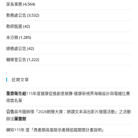
家長事務
(4,564)
教務處公告
(3,532)
教師甄選
(42)
未分類
(1,285)
總務處公告
(42)
輔導室公告
(1,222)
近期文章
重要
衛生組
115年度健康促進創意競賽-健康新視界海報設計與電繪比賽
得獎名單
公告
高市圖辦理「2026朗聲大賞：朗讀文本演出影片徵選活動」之活動
辦法
圖書館
轉知115年 度「周產期高風險孕產婦追蹤關懷計畫說明」