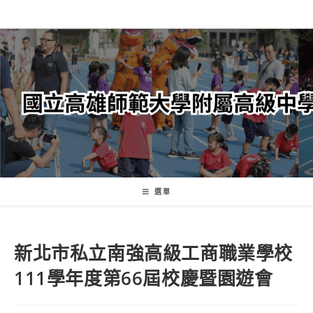
跳
轉
至
主
要
內
容
選單
新北市私立南強高級工商職業學校
111學年度第66屆校慶暨園遊會