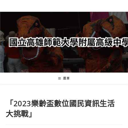
跳
轉
至
主
要
內
容
選單
「2023樂齡盃數位國民資訊生活
大挑戰」