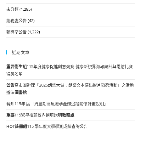
未分類
(1,285)
總務處公告
(42)
輔導室公告
(1,222)
近期文章
重要
衛生組
115年度健康促進創意競賽-健康新視界海報設計與電繪比賽
得獎名單
公告
高市圖辦理「2026朗聲大賞：朗讀文本演出影片徵選活動」之活動
辦法
圖書館
轉知115年 度「周產期高風險孕產婦追蹤關懷計畫說明」
重要
115繁星推薦校內選填說明
教務處
HOT
註冊組
115 學年度大學學測成績查詢公告