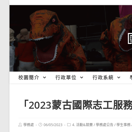
跳
轉
至
主
要
內
容
校園簡介
行政單位
行政系統
「2023蒙古國際志工服
Post
Post
Post
學務處
06/05/2023
4. 活動&競賽
/
學務處公告
/
學生事務
author:
published:
category: