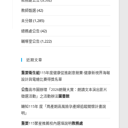
教師甄選
(42)
未分類
(1,285)
總務處公告
(42)
輔導室公告
(1,222)
近期文章
重要
衛生組
115年度健康促進創意競賽-健康新視界海報
設計與電繪比賽得獎名單
公告
高市圖辦理「2026朗聲大賞：朗讀文本演出影片
徵選活動」之活動辦法
圖書館
轉知115年 度「周產期高風險孕產婦追蹤關懷計畫說
明」
重要
115繁星推薦校內選填說明
教務處