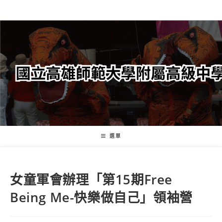
跳
轉
至
主
要
內
容
選單
女童軍會辦理「第15期Free
Being Me-快樂做自己」領袖營