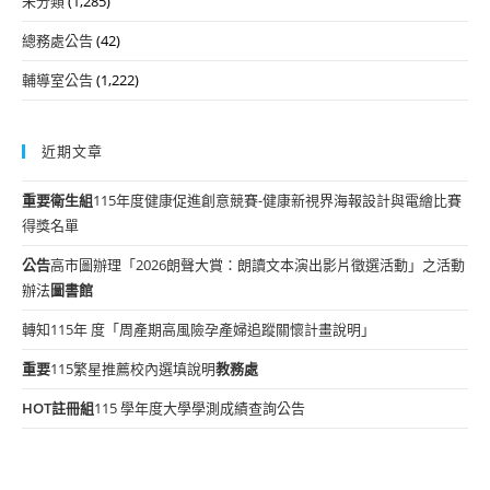
未分類
(1,285)
總務處公告
(42)
輔導室公告
(1,222)
近期文章
重要
衛生組
115年度健康促進創意競賽-健康新視界海報設計與電繪比賽
得獎名單
公告
高市圖辦理「2026朗聲大賞：朗讀文本演出影片徵選活動」之活動
辦法
圖書館
轉知115年 度「周產期高風險孕產婦追蹤關懷計畫說明」
重要
115繁星推薦校內選填說明
教務處
HOT
註冊組
115 學年度大學學測成績查詢公告