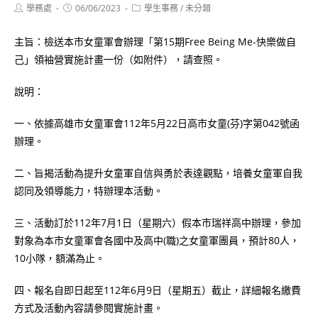
Post
Post
Post
學務處
06/06/2023
學生事務
/
未分類
author:
published:
category:
主旨：檢送本市女童軍會辦理「第15期Free Being Me-快樂做自
己」領袖營實施計畫一份（如附件），請查照。
說明：
一、依據高雄市女童軍會112年5月22日高市女童(芬)字第042號函
辦理。
二、旨揭活動為提升女童軍自信與勇於表達觀點，培養女童軍自我
認同及領導能力，特辦理本活動。
三、活動訂於112年7月1日（星期六）假本市瑞祥高中辦理，參加
對象為本市女童軍會各國中及高中(職)之女童軍團員，預計80人，
10小隊，額滿為止。
四、報名自即日起至112年6月9日（星期五）截止，詳細報名繳費
方式及活動內容請參閱實施計畫。