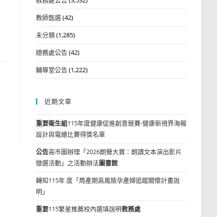
教師甄選
(42)
未分類
(1,285)
總務處公告
(42)
輔導室公告
(1,222)
近期文章
重要
衛生組
115年度健康促進創意競賽-健康新視界海報
設計與電繪比賽得獎名單
公告
高市圖辦理「2026朗聲大賞：朗讀文本演出影片
徵選活動」之活動辦法
圖書館
轉知115年 度「周產期高風險孕產婦追蹤關懷計畫說
明」
重要
115繁星推薦校內選填說明
教務處