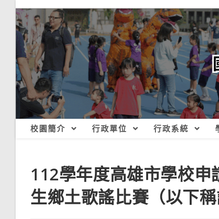
跳
轉
至
主
要
內
容
校園簡介
行政單位
行政系統
112學年度高雄市學校
生鄉土歌謠比賽（以下稱