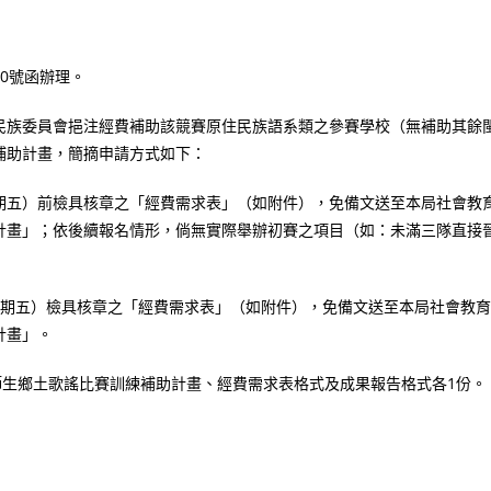
50號函辦理。
民族委員會挹注經費補助該競賽原住民族語系類之參賽學校（無補助其餘
補助計畫，簡摘申請方式如下：
（星期五）前檢具核章之「經費需求表」（如附件），免備文送至本局社會教
計畫」；依後續報名情形，倘無實際舉辦初賽之項目（如：未滿三隊直接
日（星期五）檢具核章之「經費需求表」（如附件），免備文送至本局社會教育
計畫」。
師生鄉土歌謠比賽訓練補助計畫、經費需求表格式及成果報告格式各1份。