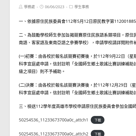
Post
Post
Post
學務處
06/06/2023
學生事務
author:
published:
category:
一、依據原住民族委員會112年5月12日原民教字第11200188
二、為鼓勵學校師生參加旨揭競賽原住民族語系類項目，原住
南語、客家語及東南亞語之參賽學校），申請學校請詳閱附件
(一)初賽：由各校於報名該競賽初賽後，於112年9月22日
科李宜庭處申請，信封註明「全國師生鄉土歌謠比賽訓練補助
級之項目）則不予補助。
(二)決賽：由各校於報名該競賽決賽後，於112年12月29
科李宜庭處申請，信封註明「全國師生鄉土歌謠比賽訓練補助
三、檢送112學年度高雄市學校申請原住民族委員會參加全國
50254536_11233673700a0c_attch1
下載
50254536_11233673700a0c_attch2
下載