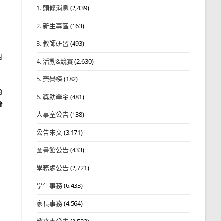
1. 頭條消息
(2,439)
2. 新生專區
(163)
3. 教師研習
(493)
閩
4. 活動&競賽
(2,630)
5. 榮譽榜
(182)
育
6. 獎助學金
(481)
晉
人事室公告
(138)
公告來文
(3,171)
圖書館公告
(433)
學務處公告
(2,721)
學生事務
(6,433)
家長事務
(4,564)
教務處公告
(3,532)