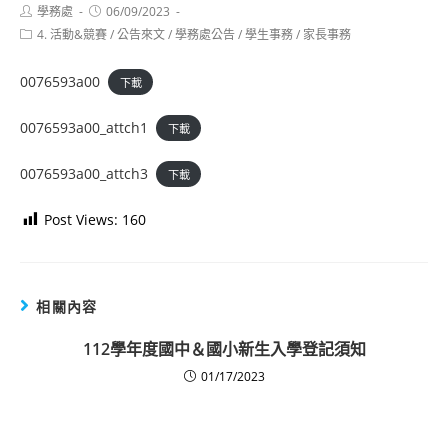
Post
Post
學務處
06/09/2023
author:
published:
Post
4. 活動&競賽
/
公告來文
/
學務處公告
/
學生事務
/
家長事務
category:
0076593a00
下載
0076593a00_attch1
下載
0076593a00_attch3
下載
Post Views:
160
相關內容
112學年度國中＆國小新生入學登記須知
01/17/2023