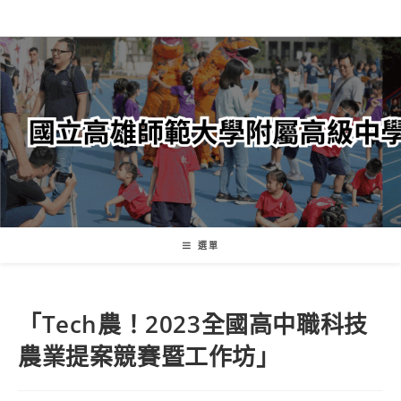
跳
轉
至
主
要
內
容
選單
「Tech農！2023全國高中職科技
農業提案競賽暨工作坊」