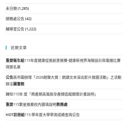
未分類
(1,285)
總務處公告
(42)
輔導室公告
(1,222)
近期文章
重要
衛生組
115年度健康促進創意競賽-健康新視界海報設計與電繪比賽
得獎名單
公告
高市圖辦理「2026朗聲大賞：朗讀文本演出影片徵選活動」之活動
辦法
圖書館
轉知115年 度「周產期高風險孕產婦追蹤關懷計畫說明」
重要
115繁星推薦校內選填說明
教務處
HOT
註冊組
115 學年度大學學測成績查詢公告