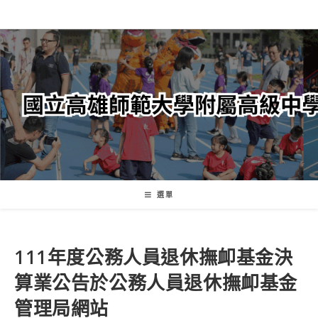
跳
轉
至
主
要
內
容
選單
111年度公務人員退休撫卹基金決
算業公告於公務人員退休撫卹基金
管理局網站