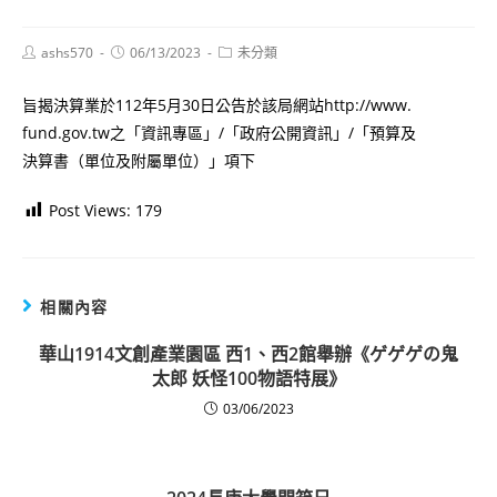
Post
Post
Post
ashs570
06/13/2023
未分類
author:
published:
category:
旨揭決算業於112年5月30日公告於該局網站http://www.
fund.gov.tw之「資訊專區」/「政府公開資訊」/「預算及
決算書（單位及附屬單位）」項下
Post Views:
179
相關內容
華山1914文創產業園區 西1、西2館舉辦《ゲゲゲの鬼
太郎 妖怪100物語特展》
03/06/2023