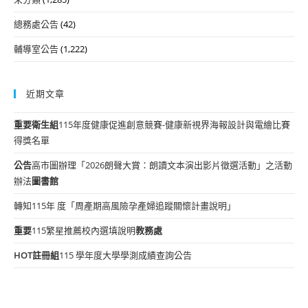
總務處公告
(42)
輔導室公告
(1,222)
近期文章
重要
衛生組
115年度健康促進創意競賽-健康新視界海報設計與電繪比賽
得獎名單
公告
高市圖辦理「2026朗聲大賞：朗讀文本演出影片徵選活動」之活動
辦法
圖書館
轉知115年 度「周產期高風險孕產婦追蹤關懷計畫說明」
重要
115繁星推薦校內選填說明
教務處
HOT
註冊組
115 學年度大學學測成績查詢公告