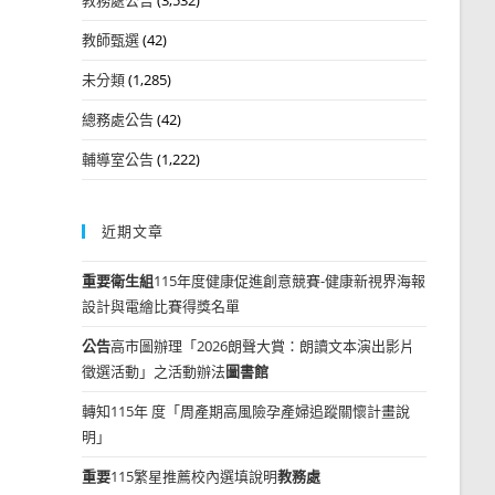
教師甄選
(42)
未分類
(1,285)
總務處公告
(42)
輔導室公告
(1,222)
近期文章
重要
衛生組
115年度健康促進創意競賽-健康新視界海報
設計與電繪比賽得獎名單
公告
高市圖辦理「2026朗聲大賞：朗讀文本演出影片
徵選活動」之活動辦法
圖書館
轉知115年 度「周產期高風險孕產婦追蹤關懷計畫說
明」
重要
115繁星推薦校內選填說明
教務處