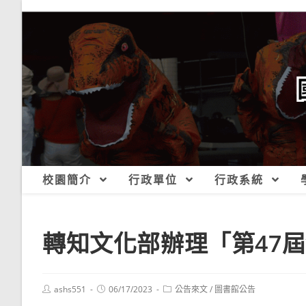
跳
轉
至
主
要
內
容
校園簡介
行政單位
行政系統
轉知文化部辦理「第47
Post
Post
Post
ashs551
06/17/2023
公告來文
/
圖書館公告
author:
published:
category: