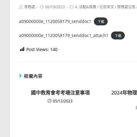
Post
Post
Post
學務處
06/19/2023
4. 活動&競賽
/
公告來文
/
學務處公告
author:
published:
category:
a09000000e_1120058179_senddoc1
下載
a09000000e_1120058179_senddoc1_attach1
下載
Post Views:
140
相關內容
國中教育會考考場注意事項
2024年
05/12/2023