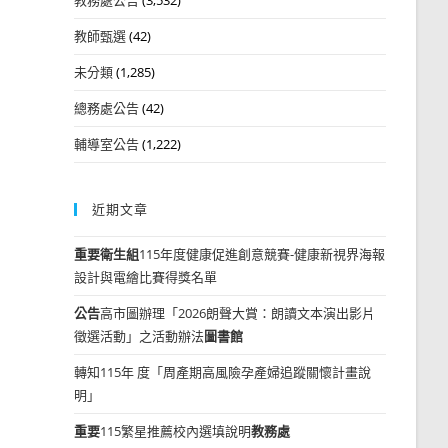
教師甄選
(42)
未分類
(1,285)
總務處公告
(42)
輔導室公告
(1,222)
近期文章
重要
衛生組
115年度健康促進創意競賽-健康新視界海報
設計與電繪比賽得獎名單
公告
高市圖辦理「2026朗聲大賞：朗讀文本演出影片
徵選活動」之活動辦法
圖書館
轉知115年 度「周產期高風險孕產婦追蹤關懷計畫說
明」
重要
115繁星推薦校內選填說明
教務處