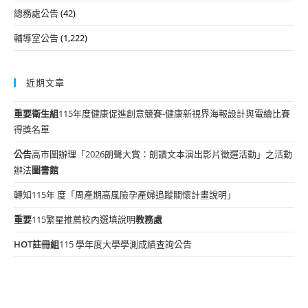
總務處公告
(42)
輔導室公告
(1,222)
近期文章
重要
衛生組
115年度健康促進創意競賽-健康新視界海報設計與電繪比賽
得獎名單
公告
高市圖辦理「2026朗聲大賞：朗讀文本演出影片徵選活動」之活動
辦法
圖書館
轉知115年 度「周產期高風險孕產婦追蹤關懷計畫說明」
重要
115繁星推薦校內選填說明
教務處
HOT
註冊組
115 學年度大學學測成績查詢公告