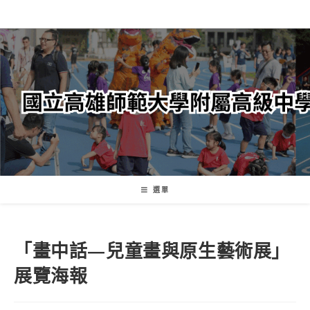
跳
轉
至
主
要
內
容
選單
「畫中話—兒童畫與原生藝術展」
展覽海報