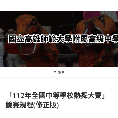
跳
轉
至
主
要
內
容
選單
「112年全國中等學校熱舞大賽」
競賽規程(修正版)