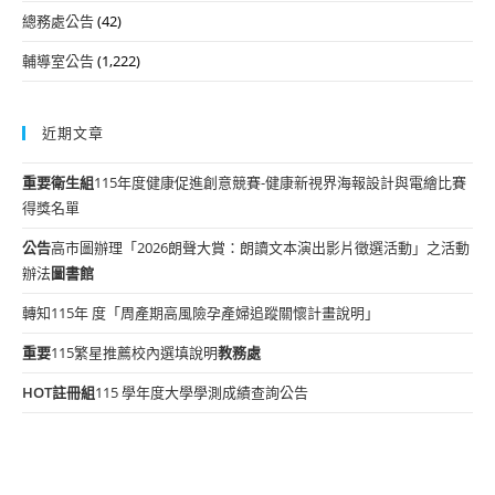
總務處公告
(42)
輔導室公告
(1,222)
近期文章
重要
衛生組
115年度健康促進創意競賽-健康新視界海報設計與電繪比賽
得獎名單
公告
高市圖辦理「2026朗聲大賞：朗讀文本演出影片徵選活動」之活動
辦法
圖書館
轉知115年 度「周產期高風險孕產婦追蹤關懷計畫說明」
重要
115繁星推薦校內選填說明
教務處
HOT
註冊組
115 學年度大學學測成績查詢公告