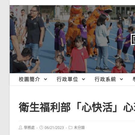
跳
轉
至
主
要
內
容
校園簡介
行政單位
行政系統
衛生福利部「心快活」心
Post
Post
Post
學務處
06/21/2023
未分類
author:
published:
category: