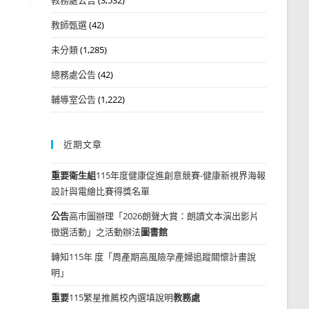
教師甄選
(42)
未分類
(1,285)
總務處公告
(42)
輔導室公告
(1,222)
近期文章
重要
衛生組
115年度健康促進創意競賽-健康新視界海報
設計與電繪比賽得獎名單
公告
高市圖辦理「2026朗聲大賞：朗讀文本演出影片
徵選活動」之活動辦法
圖書館
轉知115年 度「周產期高風險孕產婦追蹤關懷計畫說
明」
重要
115繁星推薦校內選填說明
教務處