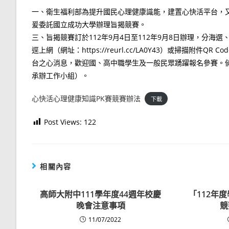
一、衛生福利部為提升國民心理健康識能，建置心快活平台，
爰委託國立成功大學辦理旨揭競賽。
三、旨揭競賽訂於112年9月4日至112年9月8日辦理，分海選
逕上網（網址：https://reurl.cc/LA0Y43）或掃描附件
台之心消息，歡迎國、高中職學生及一般民眾踴躍報名參賽。倘有相關
承辦工作小組）。
心快活心理健康知識PK賽競賽辦法
下載
Post Views:
122
相關內容
高師大附中111學年度44週年校慶
「112年度
晚會注意事項
競
11/07/2022