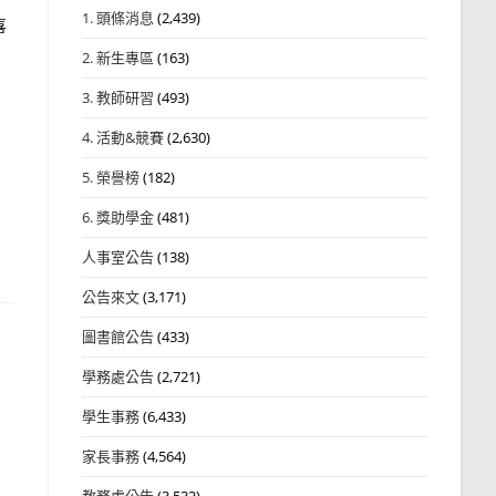
1. 頭條消息
(2,439)
喜
2. 新生專區
(163)
3. 教師研習
(493)
4. 活動&競賽
(2,630)
5. 榮譽榜
(182)
6. 獎助學金
(481)
人事室公告
(138)
公告來文
(3,171)
圖書館公告
(433)
學務處公告
(2,721)
學生事務
(6,433)
家長事務
(4,564)
教務處公告
(3,532)