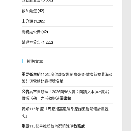
教師甄選
(42)
未分類
(1,285)
總務處公告
(42)
輔導室公告
(1,222)
近期文章
重要
衛生組
115年度健康促進創意競賽-健康新視界海報
設計與電繪比賽得獎名單
公告
高市圖辦理「2026朗聲大賞：朗讀文本演出影片
徵選活動」之活動辦法
圖書館
轉知115年 度「周產期高風險孕產婦追蹤關懷計畫說
明」
重要
115繁星推薦校內選填說明
教務處