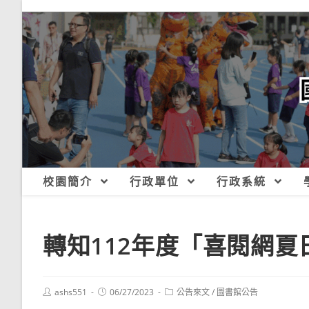
跳
轉
至
主
要
內
容
校園簡介
行政單位
行政系統
轉知112年度「喜閱網
Post
Post
Post
ashs551
06/27/2023
公告來文
/
圖書館公告
author:
published:
category: