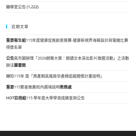
輔導室公告
(1,222)
近期文章
重要
衛生組
115年度健康促進創意競賽-健康新視界海報設計與電繪比賽
得獎名單
公告
高市圖辦理「2026朗聲大賞：朗讀文本演出影片徵選活動」之活動
辦法
圖書館
轉知115年 度「周產期高風險孕產婦追蹤關懷計畫說明」
重要
115繁星推薦校內選填說明
教務處
HOT
註冊組
115 學年度大學學測成績查詢公告