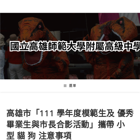
跳
轉
至
主
要
內
容
選單
高雄市「111 學年度模範生及 優秀
畢業生與市長合影活動」攜帶 小
型 貓 狗 注意事項