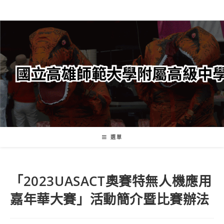
跳
轉
至
主
要
內
容
選單
「2023UASACT奧賽特無人機應用
嘉年華大賽」活動簡介暨比賽辦法