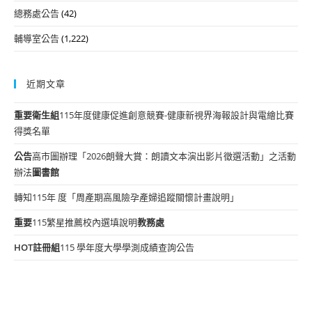
總務處公告
(42)
輔導室公告
(1,222)
近期文章
重要
衛生組
115年度健康促進創意競賽-健康新視界海報設計與電繪比賽
得獎名單
公告
高市圖辦理「2026朗聲大賞：朗讀文本演出影片徵選活動」之活動
辦法
圖書館
轉知115年 度「周產期高風險孕產婦追蹤關懷計畫說明」
重要
115繁星推薦校內選填說明
教務處
HOT
註冊組
115 學年度大學學測成績查詢公告