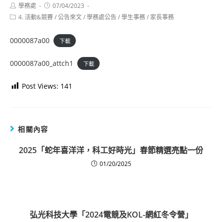
Post
Post
學務處
07/04/2023
author:
published:
Post
4. 活動&競賽
/
公告來文
/
學務處公告
/
學生事務
/
家長事務
category:
0000087a00
下載
0000087a00_attch1
下載
Post Views:
141
相關內容
2025「蛇年喜洋洋，科工好時光」春節精選亮點一份
01/20/2025
弘光科技大學「2024電競及KOL-網紅冬令營」