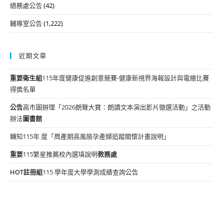
總務處公告
(42)
輔導室公告
(1,222)
近期文章
重要
衛生組
115年度健康促進創意競賽-健康新視界海報設計與電繪比賽
得獎名單
公告
高市圖辦理「2026朗聲大賞：朗讀文本演出影片徵選活動」之活動
辦法
圖書館
轉知115年 度「周產期高風險孕產婦追蹤關懷計畫說明」
重要
115繁星推薦校內選填說明
教務處
HOT
註冊組
115 學年度大學學測成績查詢公告