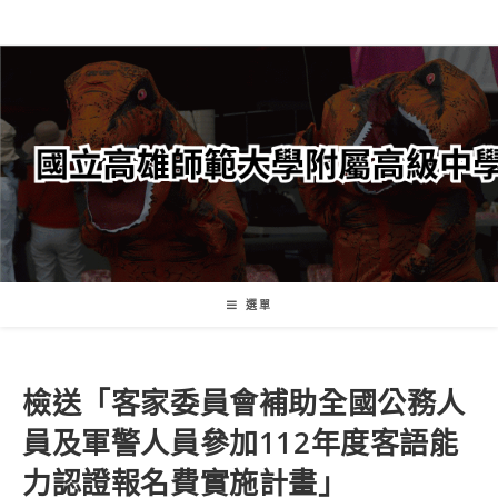
跳
轉
至
主
要
內
容
選單
檢送「客家委員會補助全國公務人
員及軍警人員參加112年度客語能
力認證報名費實施計畫」