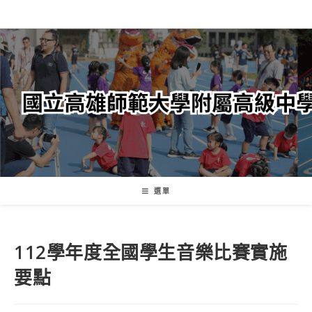
跳
轉
至
主
要
內
容
選單
112學年度全國學生音樂比賽實施
要點