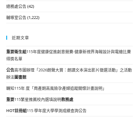
總務處公告
(42)
輔導室公告
(1,222)
近期文章
重要
衛生組
115年度健康促進創意競賽-健康新視界海報設計與電繪比賽
得獎名單
公告
高市圖辦理「2026朗聲大賞：朗讀文本演出影片徵選活動」之活動
辦法
圖書館
轉知115年 度「周產期高風險孕產婦追蹤關懷計畫說明」
重要
115繁星推薦校內選填說明
教務處
HOT
註冊組
115 學年度大學學測成績查詢公告