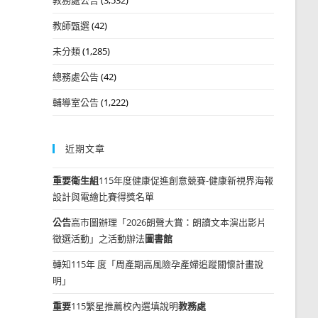
教師甄選
(42)
未分類
(1,285)
總務處公告
(42)
輔導室公告
(1,222)
近期文章
重要
衛生組
115年度健康促進創意競賽-健康新視界海報
設計與電繪比賽得獎名單
公告
高市圖辦理「2026朗聲大賞：朗讀文本演出影片
徵選活動」之活動辦法
圖書館
轉知115年 度「周產期高風險孕產婦追蹤關懷計畫說
明」
重要
115繁星推薦校內選填說明
教務處