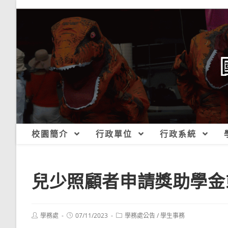
跳
轉
至
主
要
內
容
校園簡介
行政單位
行政系統
兒少照顧者申請獎助學金
Post
Post
Post
學務處
07/11/2023
學務處公告
/
學生事務
author:
published:
category: