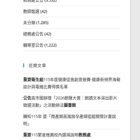
教師甄選
(42)
未分類
(1,285)
總務處公告
(42)
輔導室公告
(1,222)
近期文章
重要
衛生組
115年度健康促進創意競賽-健康新視界海報
設計與電繪比賽得獎名單
公告
高市圖辦理「2026朗聲大賞：朗讀文本演出影片
徵選活動」之活動辦法
圖書館
轉知115年 度「周產期高風險孕產婦追蹤關懷計畫說
明」
重要
115繁星推薦校內選填說明
教務處