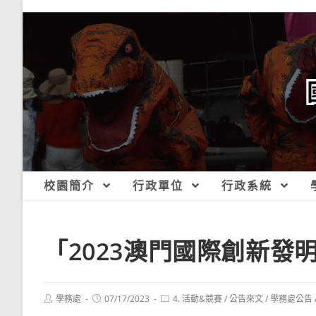
跳
轉
至
主
要
內
容
校園簡介
行政單位
行政系統
「2023澳門國際創新發
Post
Post
Post
學務處
07/17/2023
4. 活動&競賽
/
公告來文
/
學務處公告
author:
published:
category: