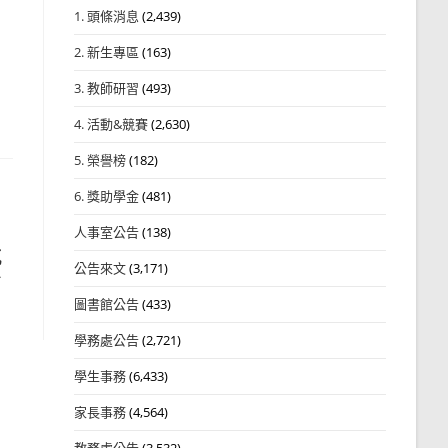
1. 頭條消息
(2,439)
2. 新生專區
(163)
3. 教師研習
(493)
4. 活動&競賽
(2,630)
5. 榮譽榜
(182)
6. 獎助學金
(481)
人事室公告
(138)
甄
公告來文
(3,171)
身
圖書館公告
(433)
學務處公告
(2,721)
學生事務
(6,433)
家長事務
(4,564)
教務處公告
(3,532)