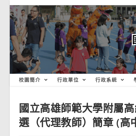
跳
轉
至
主
要
內
容
校園簡介
行政單位
行政系統
國立高雄師範大學附屬高
選（代理教師）簡章 (高