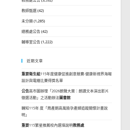
教師甄選
(42)
未分類
(1,285)
總務處公告
(42)
輔導室公告
(1,222)
近期文章
重要
衛生組
115年度健康促進創意競賽-健康新視界海報
設計與電繪比賽得獎名單
公告
高市圖辦理「2026朗聲大賞：朗讀文本演出影片
徵選活動」之活動辦法
圖書館
轉知115年 度「周產期高風險孕產婦追蹤關懷計畫說
明」
重要
115繁星推薦校內選填說明
教務處