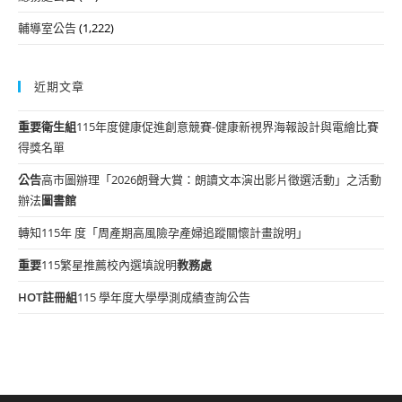
輔導室公告
(1,222)
近期文章
重要
衛生組
115年度健康促進創意競賽-健康新視界海報設計與電繪比賽
得獎名單
公告
高市圖辦理「2026朗聲大賞：朗讀文本演出影片徵選活動」之活動
辦法
圖書館
轉知115年 度「周產期高風險孕產婦追蹤關懷計畫說明」
重要
115繁星推薦校內選填說明
教務處
HOT
註冊組
115 學年度大學學測成績查詢公告