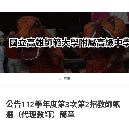
跳
轉
至
主
要
內
容
選單
公告112學年度第3次第2招教師甄
選（代理教師）簡章