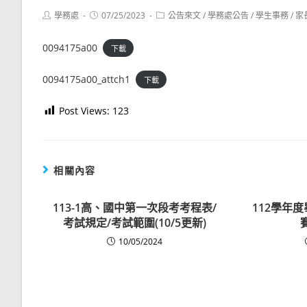
Post
Post
Post
學務處
07/25/2023
公告來文
/
學務處公告
/
學生事務
/
家
author:
published:
category:
0094175a00
下載
0094175a00_attch1
下載
Post Views:
123
相關內容
113-1高、國中第一次段考考程表/
112學年
考試規定/考試範圍(10/5更新)
10/05/2024