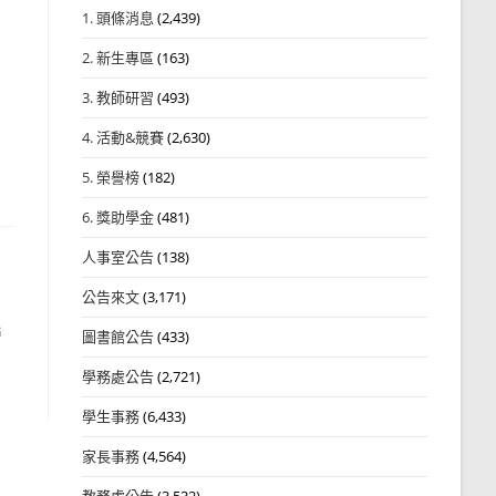
1. 頭條消息
(2,439)
2. 新生專區
(163)
3. 教師研習
(493)
4. 活動&競賽
(2,630)
5. 榮譽榜
(182)
6. 獎助學金
(481)
人事室公告
(138)
公告來文
(3,171)
營
圖書館公告
(433)
學務處公告
(2,721)
學生事務
(6,433)
家長事務
(4,564)
教務處公告
(3,532)