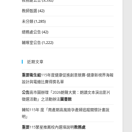
教師甄選
(42)
未分類
(1,285)
總務處公告
(42)
輔導室公告
(1,222)
近期文章
重要
衛生組
115年度健康促進創意競賽-健康新視界海報
設計與電繪比賽得獎名單
公告
高市圖辦理「2026朗聲大賞：朗讀文本演出影片
徵選活動」之活動辦法
圖書館
轉知115年 度「周產期高風險孕產婦追蹤關懷計畫說
明」
重要
115繁星推薦校內選填說明
教務處