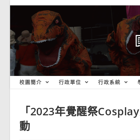
跳
轉
至
主
要
內
容
校園簡介
行政單位
行政系統
「2023年覺醒祭Cosp
動