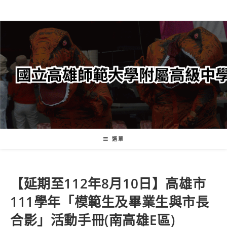
跳
轉
至
主
要
內
容
選單
【延期至112年8月10日】高雄市
111學年「模範生及畢業生與市長
合影」活動手冊(南高雄E區)