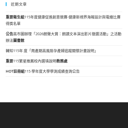
近期文章
重要
衛生組
115年度健康促進創意競賽-健康新視界海報設計與電繪比賽
得獎名單
公告
高市圖辦理「2026朗聲大賞：朗讀文本演出影片徵選活動」之活動
辦法
圖書館
轉知115年 度「周產期高風險孕產婦追蹤關懷計畫說明」
重要
115繁星推薦校內選填說明
教務處
HOT
註冊組
115 學年度大學學測成績查詢公告