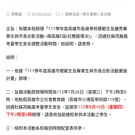
Post
Post
Post
學務處
07/25/2023
1. 頭條消息
/
學生事務
/
未分類
author:
published:
category:
主旨：有關本局辦理「111學年度高雄市各級學校模範生及優秀畢
業生與市長合影活動─南高雄E區(社教館場次)」，因遇杜蘇芮颱風
考量學生安全調整活動時間，如說明，請查照。
說明：
一、依據「111學年度高雄市模範生及畢業生與市長合影活動實施
計畫」辦理。
二、旨揭活動原辦理時間為112年7月26日（星期三）下午2時至6
時，地點假高雄市立社會教育館（高雄市小港區學府路115號），
因遇杜蘇芮颱風考量學生安全，延期至
112年8月10日（星期四）
下午2時至6時
辦理，請貴校協助通知參與本活動之學生。
三、檢附本活動各校報到時間配當表供參。