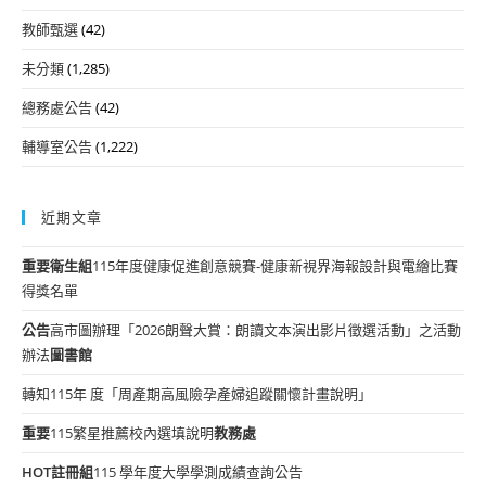
教師甄選
(42)
未分類
(1,285)
總務處公告
(42)
輔導室公告
(1,222)
近期文章
重要
衛生組
115年度健康促進創意競賽-健康新視界海報設計與電繪比賽
得獎名單
公告
高市圖辦理「2026朗聲大賞：朗讀文本演出影片徵選活動」之活動
辦法
圖書館
轉知115年 度「周產期高風險孕產婦追蹤關懷計畫說明」
重要
115繁星推薦校內選填說明
教務處
HOT
註冊組
115 學年度大學學測成績查詢公告