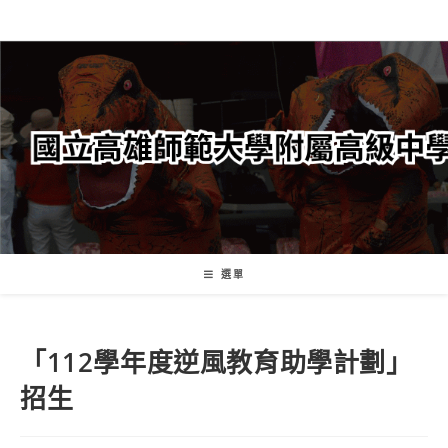
跳
轉
至
主
要
內
容
選單
「112學年度逆風教育助學計劃」
招生