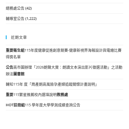
總務處公告
(42)
輔導室公告
(1,222)
近期文章
重要
衛生組
115年度健康促進創意競賽-健康新視界海報設計與電繪比賽
得獎名單
公告
高市圖辦理「2026朗聲大賞：朗讀文本演出影片徵選活動」之活動
辦法
圖書館
轉知115年 度「周產期高風險孕產婦追蹤關懷計畫說明」
重要
115繁星推薦校內選填說明
教務處
HOT
註冊組
115 學年度大學學測成績查詢公告