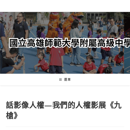
跳
轉
至
主
要
內
容
選單
話影像人權—我們的人權影展《九
槍》