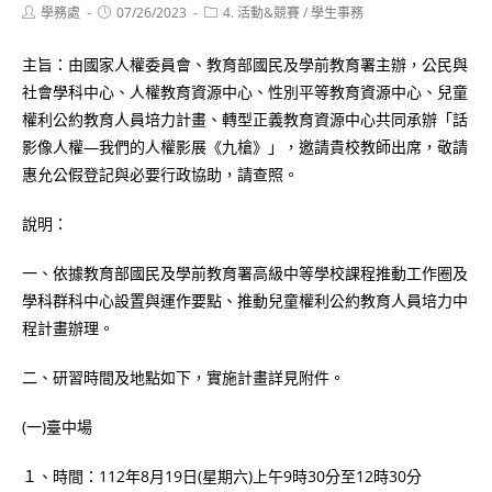
Post
Post
Post
學務處
07/26/2023
4. 活動&競賽
/
學生事務
author:
published:
category:
主旨：由國家人權委員會、教育部國民及學前教育署主辦，公民與
社會學科中心、人權教育資源中心、性別平等教育資源中心、兒童
權利公約教育人員培力計畫、轉型正義教育資源中心共同承辦「話
影像人權—我們的人權影展《九槍》」，邀請貴校教師出席，敬請
惠允公假登記與必要行政協助，請查照。
說明：
一、依據教育部國民及學前教育署高級中等學校課程推動工作圈及
學科群科中心設置與運作要點、推動兒童權利公約教育人員培力中
程計畫辦理。
二、研習時間及地點如下，實施計畫詳見附件。
(一)臺中場
１、時間：112年8月19日(星期六)上午9時30分至12時30分