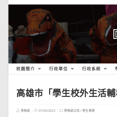
跳
轉
至
主
要
內
容
校園簡介
行政單位
行政系統
高雄市「學生校外生活輔
Post
Post
Post
學務處
07/26/2023
學務處公告
/
學生事務
author:
published:
category: