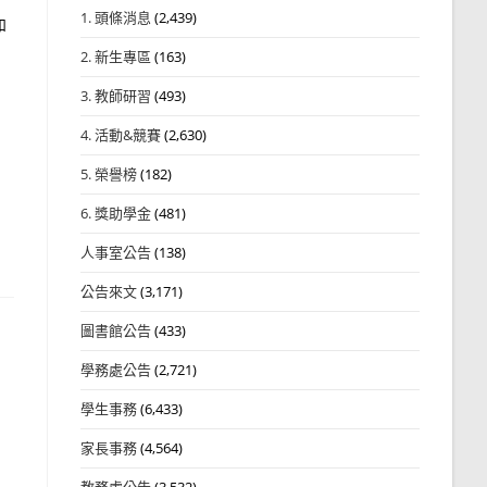
1. 頭條消息
(2,439)
如
2. 新生專區
(163)
3. 教師研習
(493)
4. 活動&競賽
(2,630)
5. 榮譽榜
(182)
6. 獎助學金
(481)
人事室公告
(138)
公告來文
(3,171)
圖書館公告
(433)
學務處公告
(2,721)
學生事務
(6,433)
家長事務
(4,564)
教務處公告
(3,532)