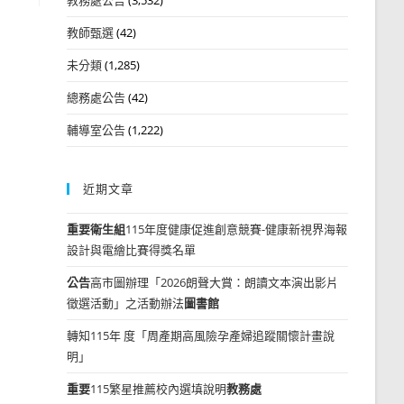
教師甄選
(42)
未分類
(1,285)
總務處公告
(42)
輔導室公告
(1,222)
近期文章
重要
衛生組
115年度健康促進創意競賽-健康新視界海報
設計與電繪比賽得獎名單
公告
高市圖辦理「2026朗聲大賞：朗讀文本演出影片
徵選活動」之活動辦法
圖書館
轉知115年 度「周產期高風險孕產婦追蹤關懷計畫說
明」
重要
115繁星推薦校內選填說明
教務處