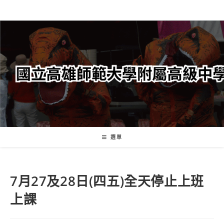
跳
轉
至
主
要
內
容
選單
7月27及28日(四五)全天停止上班
上課