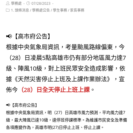
Post
Post
學務處
07/28/2023
author:
published:
Post
1. 頭條消息
/
學務處公告
/
學生事務
/
家長事務
category:
📢【高市府公告】
根據中央氣象局資訊，考量颱風路線偏東，今
（28）日凌晨5點高雄市仍有部分地區風力達7
級、陣風10級，對上班民眾安全造成影響，依
據《天然災害停止上班及上課作業辦法》，宣
佈今
（28）日全天停止上班上課
。
📢【高市府公告】
根據中央氣象局資訊，明（27）日高雄市風力預測，平均風力達7
級，最大陣風已達10級，達停班停課標準。為維護市民安全及準備
各項應變作為，高雄市明(27)日停止上班、停止上課。