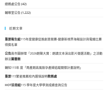
總務處公告
(42)
輔導室公告
(1,222)
近期文章
重要
衛生組
115年度健康促進創意競賽-健康新視界海報設計與電繪比賽
得獎名單
公告
高市圖辦理「2026朗聲大賞：朗讀文本演出影片徵選活動」之活動
辦法
圖書館
轉知115年 度「周產期高風險孕產婦追蹤關懷計畫說明」
重要
115繁星推薦校內選填說明
教務處
HOT
註冊組
115 學年度大學學測成績查詢公告