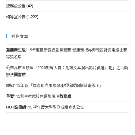
總務處公告
(42)
輔導室公告
(1,222)
近期文章
重要
衛生組
115年度健康促進創意競賽-健康新視界海報設計與電繪比賽
得獎名單
公告
高市圖辦理「2026朗聲大賞：朗讀文本演出影片徵選活動」之活動
辦法
圖書館
轉知115年 度「周產期高風險孕產婦追蹤關懷計畫說明」
重要
115繁星推薦校內選填說明
教務處
HOT
註冊組
115 學年度大學學測成績查詢公告