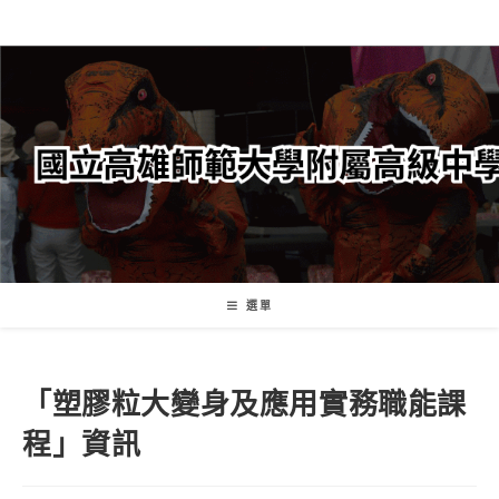
跳
轉
至
主
要
內
容
選單
「塑膠粒大變身及應用實務職能課
程」資訊