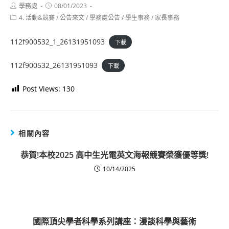
Post
Post
學務處
08/01/2023
author:
published:
Post
4. 活動&競賽
/
公告來文
/
學務處公告
/
學生事務
/
家長事務
category:
112f900532_1_26131951093
下載
112f900532_26131951093
下載
Post Views:
130
相關內容
恭賀!本校2025 高中生光電英文海報競賽榮獲優等獎!
10/14/2025
國際頂尖學者科學系列講座：漫談科學與藝術