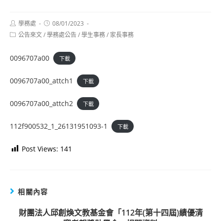
Post
Post
學務處
08/01/2023
author:
published:
Post
公告來文
/
學務處公告
/
學生事務
/
家長事務
category:
0096707a00
下載
0096707a00_attch1
下載
0096707a00_attch2
下載
112f900532_1_26131951093-1
下載
Post Views:
141
相關內容
財團法人邱創煥文教基金會「112年(第十四屆)績優清