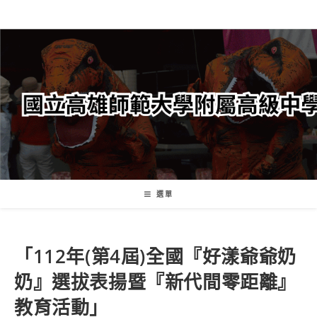
跳
轉
至
主
要
內
容
選單
「112年(第4屆)全國『好漾爺爺奶
奶』選拔表揚暨『新代間零距離』
教育活動」