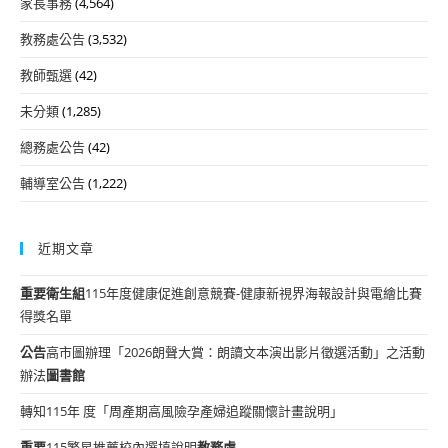
家長事務
(4,564)
教務處公告
(3,532)
教師甄選
(42)
未分類
(1,285)
總務處公告
(42)
輔導室公告
(1,222)
近期文章
重要
衛生組
115年度健康促進創意競賽-健康新視界海報設計與電繪比賽
得獎名單
公告
高市圖辦理「2026朗聲大賞：朗讀文本演出影片徵選活動」之活動
辦法
圖書館
轉知115年 度「周產期高風險孕產婦追蹤關懷計畫說明」
重要
115繁星推薦校內選填說明
教務處