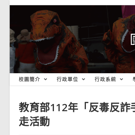
跳
轉
至
主
要
內
容
校園簡介
行政單位
行政系統
教育部112年「反毒反
走活動