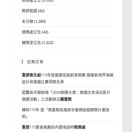
教師甄選
(42)
未分類
(1,285)
總務處公告
(42)
輔導室公告
(1,222)
近期文章
重要
衛生組
115年度健康促進創意競賽-健康新視界海報
設計與電繪比賽得獎名單
公告
高市圖辦理「2026朗聲大賞：朗讀文本演出影片
徵選活動」之活動辦法
圖書館
轉知115年 度「周產期高風險孕產婦追蹤關懷計畫說
明」
重要
115繁星推薦校內選填說明
教務處