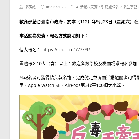
Post
Post
Post
學務處
08/01/2023
4. 活動&競賽
/
學務處公告
/
學生事務
author:
published:
category:
教育部結合臺南市政府，於本（112）年9月23日（星期六
本活動為免費，報名方式說明如下：
個人報名：
https://reurl.cc/aV7XYl/
團體報名10人（含）以上：歡迎各級學校及機關踴躍報名參加
凡報名者可獲得精美報名禮，完成健走並闖關活動過關者可得
車、Apple Watch SE、AirPods第3代等100項大小獎。