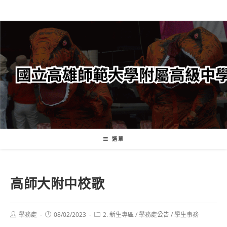
跳
轉
至
主
要
內
容
選單
高師大附中校歌
Post
Post
Post
學務處
08/02/2023
2. 新生專區
/
學務處公告
/
學生事務
author:
published:
category: