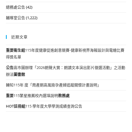
總務處公告
(42)
輔導室公告
(1,222)
近期文章
重要
衛生組
115年度健康促進創意競賽-健康新視界海報設計與電繪比賽
得獎名單
公告
高市圖辦理「2026朗聲大賞：朗讀文本演出影片徵選活動」之活動
辦法
圖書館
轉知115年 度「周產期高風險孕產婦追蹤關懷計畫說明」
重要
115繁星推薦校內選填說明
教務處
HOT
註冊組
115 學年度大學學測成績查詢公告