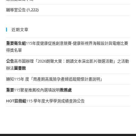
輔導室公告
(1,222)
近期文章
重要
衛生組
115年度健康促進創意競賽-健康新視界海報設計與電繪比賽
得獎名單
公告
高市圖辦理「2026朗聲大賞：朗讀文本演出影片徵選活動」之活動
辦法
圖書館
轉知115年 度「周產期高風險孕產婦追蹤關懷計畫說明」
重要
115繁星推薦校內選填說明
教務處
HOT
註冊組
115 學年度大學學測成績查詢公告