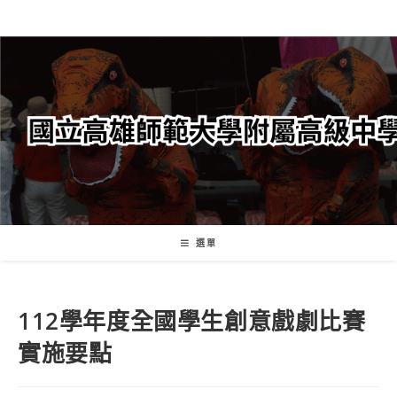
跳
轉
至
主
要
內
容
選單
112學年度全國學生創意戲劇比賽
實施要點