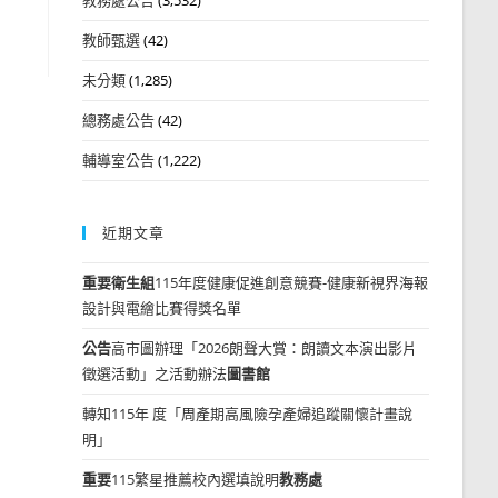
教師甄選
(42)
未分類
(1,285)
總務處公告
(42)
輔導室公告
(1,222)
近期文章
重要
衛生組
115年度健康促進創意競賽-健康新視界海報
設計與電繪比賽得獎名單
公告
高市圖辦理「2026朗聲大賞：朗讀文本演出影片
徵選活動」之活動辦法
圖書館
轉知115年 度「周產期高風險孕產婦追蹤關懷計畫說
明」
重要
115繁星推薦校內選填說明
教務處