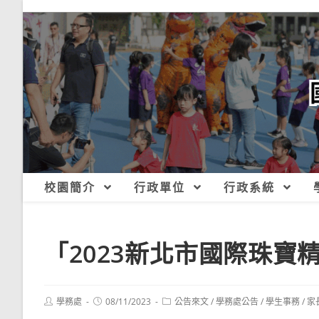
跳
轉
至
主
要
內
容
校園簡介
行政單位
行政系統
「2023新北市國際珠寶
Post
Post
Post
學務處
08/11/2023
公告來文
/
學務處公告
/
學生事務
/
家
author:
published:
category: