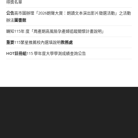
得獎名單
公告
高市圖辦理「2026朗聲大賞：朗讀文本演出影片徵選活動」之活動
辦法
圖書館
轉知115年 度「周產期高風險孕產婦追蹤關懷計畫說明」
重要
115繁星推薦校內選填說明
教務處
HOT
註冊組
115 學年度大學學測成績查詢公告