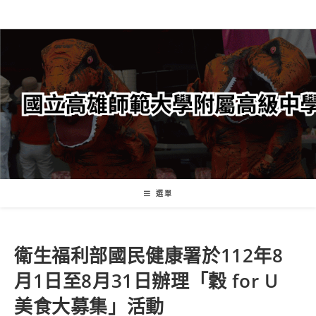
跳
轉
至
主
要
內
容
選單
衛生福利部國民健康署於112年8
月1日至8月31日辦理「穀 for U
美食大募集」活動