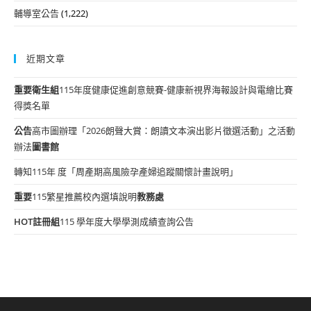
輔導室公告
(1,222)
近期文章
重要
衛生組
115年度健康促進創意競賽-健康新視界海報設計與電繪比賽
得獎名單
公告
高市圖辦理「2026朗聲大賞：朗讀文本演出影片徵選活動」之活動
辦法
圖書館
轉知115年 度「周產期高風險孕產婦追蹤關懷計畫說明」
重要
115繁星推薦校內選填說明
教務處
HOT
註冊組
115 學年度大學學測成績查詢公告