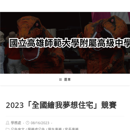
跳
轉
至
主
要
內
容
選單
2023「全國繪我夢想住宅」競賽
Post
Post
學務處
08/16/2023
author:
published:
Post
公告來文
/
學務處公告
/
學生事務
/
家長事務