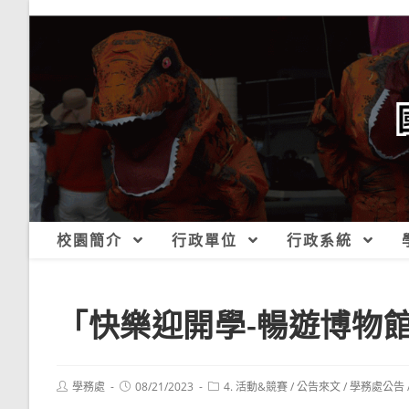
跳
轉
至
主
要
內
容
校園簡介
行政單位
行政系統
「快樂迎開學-暢遊博物
Post
Post
Post
學務處
08/21/2023
4. 活動&競賽
/
公告來文
/
學務處公告
author:
published:
category: